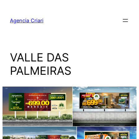
Pular
para
Agencia Criari
o
conteúdo
VALLE DAS
PALMEIRAS