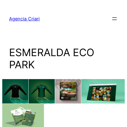
Pular
para
Agencia Criari
o
conteúdo
ESMERALDA ECO
PARK