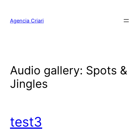
Pular
para
Agencia Criari
o
conteúdo
Audio gallery:
Spots &
Jingles
test3